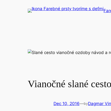
Skip
Far
to
content
Vianočné slané cest
Dec 10, 2016
—
Dagmar Vin
by