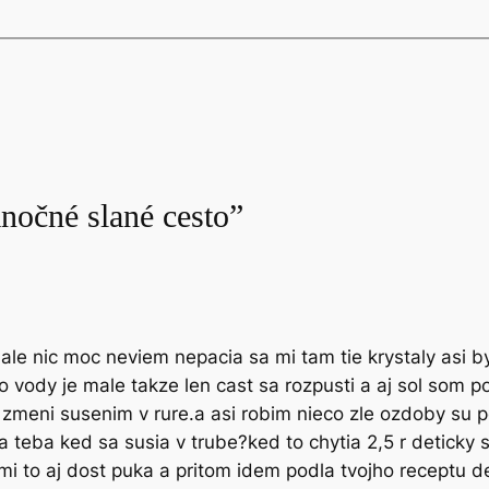
anočné slané cesto”
ale nic moc neviem nepacia sa mi tam tie krystaly asi by
o vody je male takze len cast sa rozpusti a aj sol som p
to zmeni susenim v rure.a asi robim nieco zle ozdoby su
a teba ked sa susia v trube?ked to chytia 2,5 r deticky 
 mi to aj dost puka a pritom idem podla tvojho receptu d