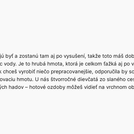
ajú byť a zostanú tam aj po vysušení, takže toto máš do
ac vody. Je to hrubá hmota, ktorá je celkom ťažká aj po 
k chceš vyrobiť niečo prepracovanejšie, odporučila by s
aciu hmotu. U nás štvorročné dievčatá zo slaného cesta
ných hadov – hotové ozdoby môžeš vidieť na vrchnom obr