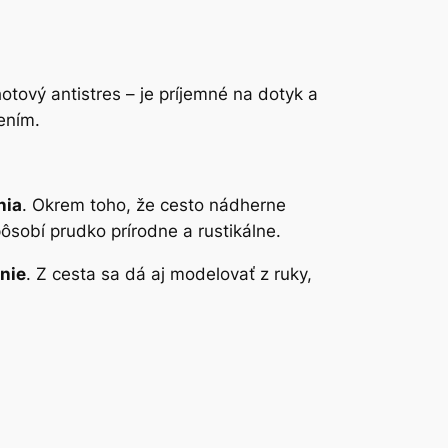
tový antistres – je príjemné na dotyk a
ením.
nia
. Okrem toho, že cesto nádherne
sobí prudko prírodne a rustikálne.
nie
. Z cesta sa dá aj modelovať z ruky,