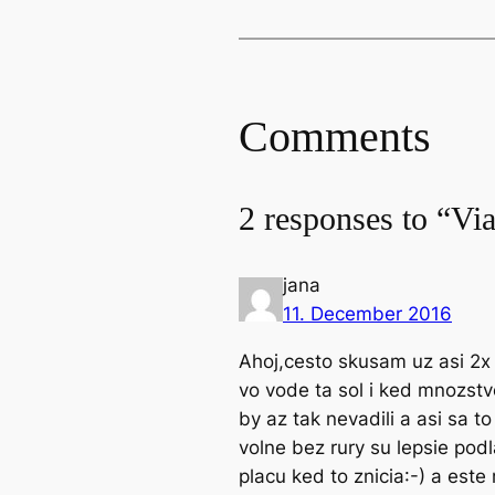
Comments
2 responses to “Vi
jana
11. December 2016
Ahoj,cesto skusam uz asi 2x 
vo vode ta sol i ked mnozstv
by az tak nevadili a asi sa 
volne bez rury su lepsie podl
placu ked to znicia:-) a este