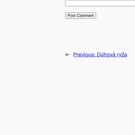
←
Previous:
Dúhová ryža