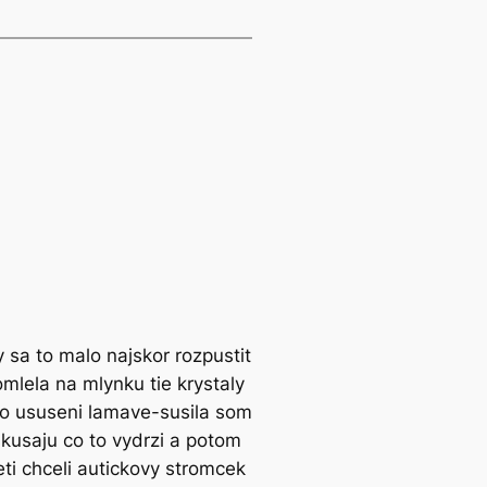
 sa to malo najskor rozpustit
omlela na mlynku tie krystaly
 po ususeni lamave-susila som
skusaju co to vydrzi a potom
eti chceli autickovy stromcek