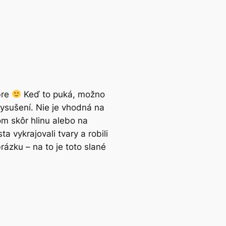
bre
Keď to puká, možno
vysušení. Nie je vhodná na
om skôr hlinu alebo na
 vykrajovali tvary a robili
ázku – na to je toto slané