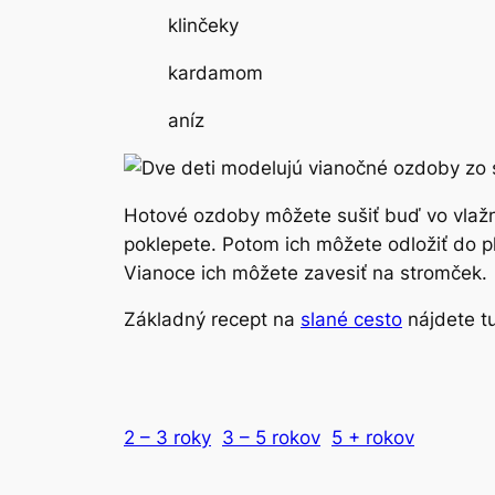
klinčeky
kardamom
aníz
Hotové ozdoby môžete sušiť buď vo vlažne
poklepete. Potom ich môžete odložiť do pl
Vianoce ich môžete zavesiť na stromček.
Základný recept na
slané cesto
nájdete tu
2 – 3 roky
3 – 5 rokov
5 + rokov