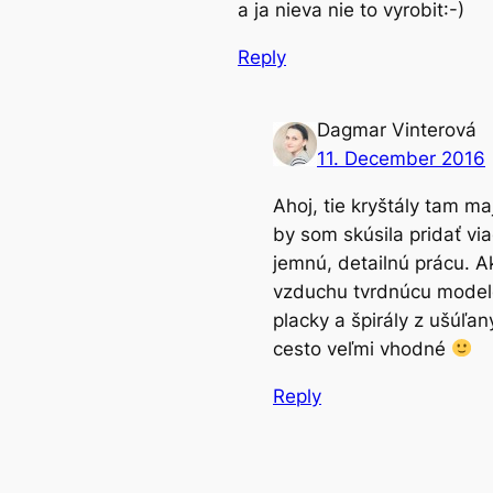
a ja nieva nie to vyrobit:-)
Reply
Dagmar Vinterová
11. December 2016
Ahoj, tie kryštály tam m
by som skúsila pridať vi
jemnú, detailnú prácu. A
vzduchu tvrdnúcu modelov
placky a špirály z ušúľa
cesto veľmi vhodné
Reply