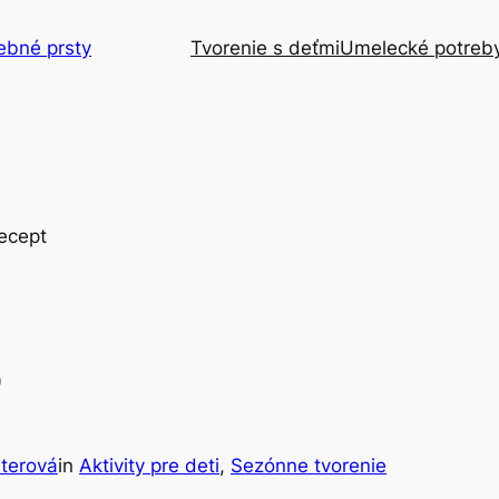
ebné prsty
Tvorenie s deťmi
Umelecké potreb
o
terová
in
Aktivity pre deti
, 
Sezónne tvorenie