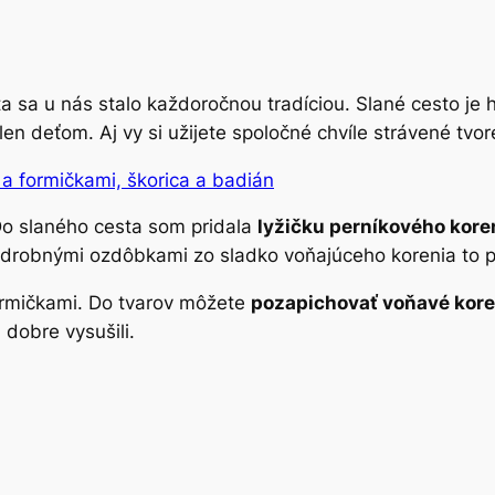
sa u nás stalo každoročnou tradíciou. Slané cesto je ho
en deťom. Aj vy si užijete spoločné chvíle strávené tvor
Do slaného cesta som pridala
lyžičku perníkového kore
 drobnými ozdôbkami zo sladko voňajúceho korenia to pô
formičkami. Do tvarov môžete
pozapichovať voňavé kore
 dobre vysušili.