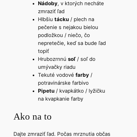
Nádoby
, v ktorých necháte
zmraziť ľad
Hlbšiu
tácku
/ plech na
pečenie s nejakou bielou
podložkou / niečo, čo
nepretečie, keď sa bude ľad
topiť
Hrubozrnnú
soľ
/ soľ do
umývačky riadu
Tekuté vodové
farby
/
potravinárske farbivo
Pipetu
/ kvapkátko / lyžičku
na kvapkanie farby
Ako na to
Dajte zmraziť ľad. Počas mrznutia občas