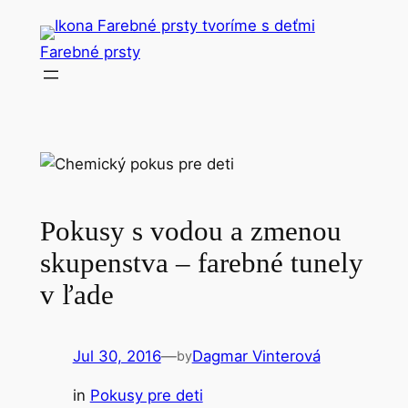
Skip
to
Farebné prsty
content
Pokusy s vodou a zmenou
skupenstva – farebné tunely
v ľade
Jul 30, 2016
—
Dagmar Vinterová
by
in
Pokusy pre deti