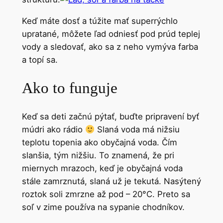
Keď máte dosť a túžite mať superrýchlo
upratané, môžete ľad odniesť pod prúd teplej
vody a sledovať, ako sa z neho vymýva farba
a topí sa.
Ako to funguje
Keď sa deti začnú pýtať, buďte pripravení byť
múdri ako rádio
Slaná voda má nižsiu
teplotu topenia ako obyčajná voda. Čím
slanšia, tým nižšiu. To znamená, že pri
miernych mrazoch, keď je obyčajná voda
stále zamrznutá, slaná už je tekutá. Nasýtený
roztok soli zmrzne až pod – 20
°
C. Preto sa
soľ v zime používa na sypanie chodníkov.